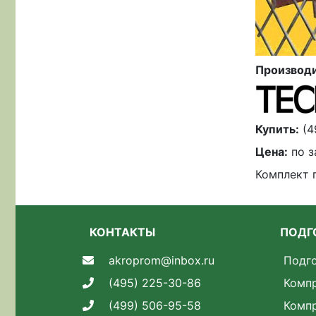
Производи
Купить:
(4
Цена:
по з
Комплект 
КОНТАКТЫ
ПОДГ
akroprom@inbox.ru
Подго
(495) 225-30-86
Комп
(499) 506-95-58
Комп