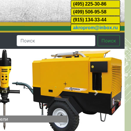
(495) 225-30-86
(499) 506-95-58
(915) 134-33-44
akroprom@inbox.ru
Поиск
Далее
тели