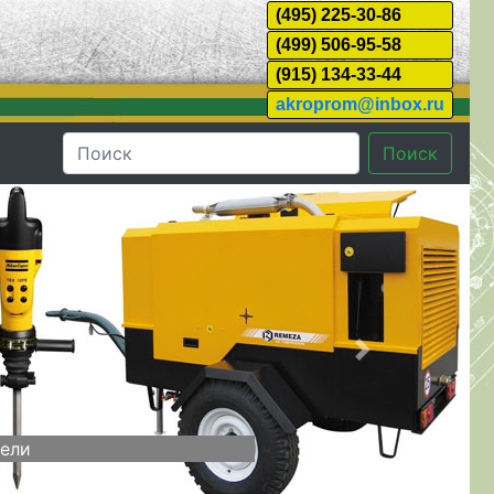
(495) 225-30-86
(499) 506-95-58
(915) 134-33-44
akroprom@inbox.ru
Поиск
Далее
тели