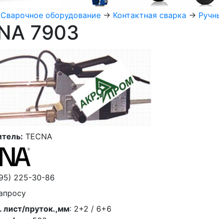
>
Сварочное оборудование
->
Контактная сварка
->
Ручн
NA 7903
тель:
TECNA
95) 225-30-86
апросу
 лист/пруток.,мм
: 2+2 / 6+6