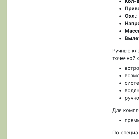
Кол-в
Прив
Охл.
:
Напр
Масса
Выле
Ручные кл
точечной 
встро
возмо
систе
водян
ручно
Для компл
прямы
По специа