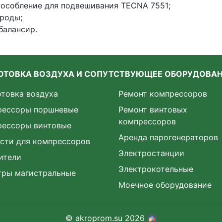
особление для подвешивания TECNA 7551;
роды;
балансир.
ОТОВКА ВОЗДУХА И СОПУТСТВУЮЩЕЕ ОБОРУДОВА
товка воздуха
Ремонт компрессоров
рессоры поршневые
Ремонт винтовых
компрессоров
рессоры винтовые
Аренда парогенераторов
сти для компрессоров
Электростанции
ители
Электрокотельные
тры магистральные
Моечное оборудование
© akroprom.su 2026