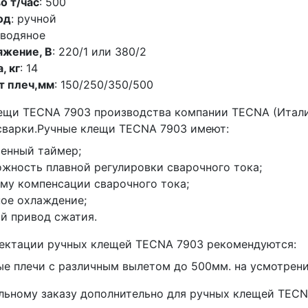
о т/час
: 500
од
: ручной
 водяное
яжение, В
: 220/1 или 380/2
, кг
: 14
т плеч,мм
: 150/250/350/500
ещи TECNA 7903 производства компании TECNA (Итали
сварки.Ручные клещи TECNA 7903 имеют:
енный таймер;
жность плавной регулировки сварочного тока;
му компенсации сварочного тока;
ое охлаждение;
й привод сжатия.
ектации ручных клещей TECNA 7903 рекомендуются:
е плечи с различным вылетом до 500мм. на усмотрени
льному заказу дополнительно для ручных клещей TECN