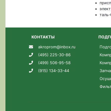
присп
элект
таль-
КОНТАКТЫ
ПОДГ
akroprom@inbox.ru
Подго
(495) 225-30-86
Комп
(499) 506-95-58
Комп
(915) 134-33-44
Запча
Осуш
Филь