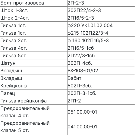
Болт противовеса
2П-2-3
Шток 1-3ст.
302П22/4-2-3
Шток 2-4ст.
2П16/5-2-3
Гильза 1ст.
ф220 УК1.01.02.004.
Гильза 1ст.
ф215 102П22/3-4
Гильза 2ст.
ф 160 102П16/5-3
Гильза 4ст.
2П16/5-1сб
Гильза 5ст.
2П22/3-1сб.
Шатун
302П-4сб.
Вкладыш
ВК-108-01/02
Вкладыш
Бабит
Крейцкопф
502П-3сб.
Палец
202П-3-1сб.
Гильза крейцкопфа
2П1-2
Предохранительный
051.00.00-01
клапан 4 ст.
Предохранительный
041.00.00-01
клапан 5 ст.