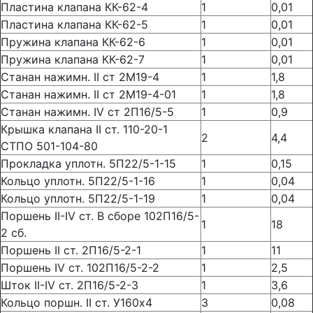
Пластина клапана КК-62-4
1
0,01
Пластина клапана КК-62-5
1
0,01
Пружина клапана КК-62-6
1
0,01
Пружина клапана КК-62-7
1
0,01
Станан нажимн. II ст 2М19-4
1
1,8
Станан нажимн. II ст 2М19-4-01
1
1,8
Станан нажимн. IV ст 2П16/5-5
1
0,9
Крышка клапана II ст. 110-20-1
2
4,4
СТПО 501-104-80
Прокладка уплотн. 5П22/5-1-15
1
0,15
Кольцо уплотн. 5П22/5-1-16
1
0,04
Кольцо уплотн. 5П22/5-1-19
1
0,04
Поршень II-IV ст. В сборе 102П16/5-
1
18
2 сб.
Поршень II ст. 2П16/5-2-1
1
11
Поршень IV ст. 102П16/5-2-2
1
2,5
Шток II-IV ст. 2П16/5-2-3
1
3,6
Кольцо поршн. II ст. У160х4
3
0,08