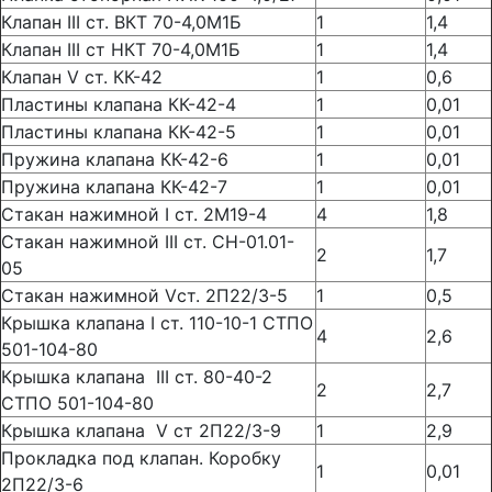
Клапан III ст. ВКТ 70-4,0М1Б
1
1,4
Клапан III ст НКТ 70-4,0М1Б
1
1,4
Клапан V ст. КК-42
1
0,6
Пластины клапана КК-42-4
1
0,01
Пластины клапана КК-42-5
1
0,01
Пружина клапана КК-42-6
1
0,01
Пружина клапана КК-42-7
1
0,01
Стакан нажимной I ст. 2М19-4
4
1,8
Стакан нажимной III ст. СН-01.01-
2
1,7
05
Стакан нажимной Vст. 2П22/3-5
1
0,5
Крышка клапана I ст. 110-10-1 СТПО
4
2,6
501-104-80
Крышка клапана III ст. 80-40-2
2
2,7
СТПО 501-104-80
Крышка клапана V ст 2П22/3-9
1
2,9
Прокладка под клапан. Коробку
1
0,01
2П22/3-6