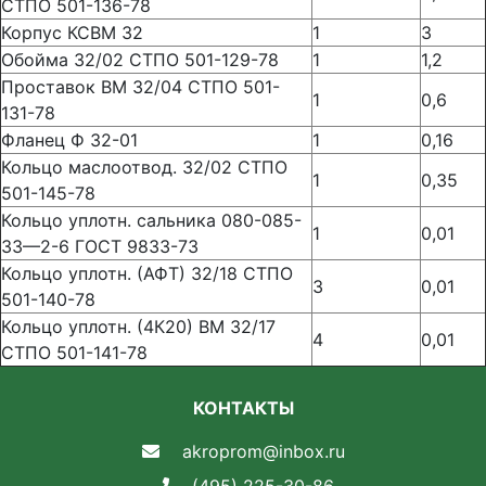
СТПО 501-136-78
Корпус КСВМ 32
1
3
Обойма 32/02 СТПО 501-129-78
1
1,2
Проставок ВМ 32/04 СТПО 501-
1
0,6
131-78
Фланец Ф 32-01
1
0,16
Кольцо маслоотвод. 32/02 СТПО
1
0,35
501-145-78
Кольцо уплотн. сальника 080-085-
1
0,01
33—2-6 ГОСТ 9833-73
Кольцо уплотн. (АФТ) 32/18 СТПО
3
0,01
501-140-78
Кольцо уплотн. (4К20) ВМ 32/17
4
0,01
СТПО 501-141-78
КОНТАКТЫ
akroprom@inbox.ru