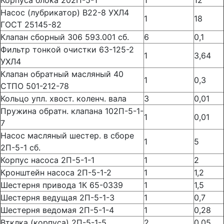
Корпуса блока 202П-5-1
1
12
Насос (лубрикатор) В22-8 УХЛ4
1
18
ГОСТ 25145-82
Клапан сборный 306 593.001 сб.
6
0,1
Фильтр тонкой очистки 63-125-2
1
3,64
УХЛ4
Клапан обратный масляный 40
1
0,3
СТПО 501-212-78
Кольцо упл. хвост. коленч. вала
3
0,01
Пружина обратн. клапана 102П-5-1-
1
0,01
7
Насос масляный шестер. в сборе
1
5
2П-5-1 сб.
Корпус насоса 2П-5-1-1
1
2
Кронштейн насоса 2П-5-1-2
1
1,2
Шестерня привода 1К 65-0339
1
1,5
Шестерня ведущая 2П-5-1-3
1
0,7
Шестерня ведомая 2П-5-1-4
1
0,28
Втклка (корпуса) 2П-5-1-5
2
0,05