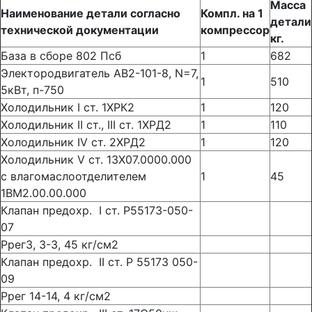
Масса
Наименование детали согласно
Компл. на 1
детали
технической документации
компрессор
кг.
База в сборе 802 Псб
1
682
Электородвигатель АВ2-101-8, N=7,
1
510
5кВт, п-750
Холодильник I ст. 1ХРК2
1
120
Холодильник II ст., III ст. 1ХРД2
1
110
Холодильник IV ст. 2ХРД2
1
120
Холодильник V ст. 13Х07.0000.000
с влагомаслоотделителем
1
45
1ВМ2.00.00.000
Клапан предохр. I ст. Р55173-050-
07
Ррег3, 3-3, 45 кг/см2
Клапан предохр. II ст. Р 55173 050-
09
Ррег 14-14, 4 кг/см2