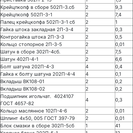
Крейцпкопф в сборе 502П-3.сб
2
9,3
Крейцпкопф 502П-3-1
2
7,4
Палец крейцкопфа 502П-3-1 сб
2
1
Гайка штока закладная 2П-3-4
2
0,3
Контрогайка штока 2П-3-3
2
0,5
Кольцо стопорное 2П-3-5
2
0,01
Шатун в сборе 302П-4сб.
2
7,5
Шатун 402П-4-1
2
6,6
Болт шатуна 202П-4-3
4
0,4
Гайка к болту шатуна 202П-4-4
4
0,1
Вкладыш ВК108-01
2
0,2
Вкладыш ВК108-02
2
0,2
Подшипник игольчат. 4024107
4
0,3
ГОСТ 4657-82
Кольцо маслянное 102П-4-6
2
0,01
Шплинт 4х50, 005 ГОСТ 397-79
2
0,01
Блок смазки в сборе 302П-5сб
1
41