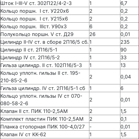
Шток I-III-V ст. 302П22/4-2-3
1
6,7
Кольцо поршн. I ст. У220х6
2
0,2
Кольцо поршн. I ст. У215х6
2
0,2
Кольцо поршн. IIIст. У90х3
6
0,2
Полукольцо поршн. V ст. Д29
26
0,01
Цилиндр II-IV ст. в сборе 2П16/5 сб.
1
235
Цилиндр II ст. 2П16/5-1
1
90
Цилиндр IV ст. 2П16/5-2
1
33
Гильза цилиндр. II ст. 102П16/5-3
1
13
Кольцо уплотн. гильзы II ст. 195-
2
0,04
210-85-2-6
Гильза цилиндр. IV ст. 2П16/5-1 сб
1
6
Кольцо уплотн. гильзы IV ст 070-
2
0,01
080-58-2-6
Клапан II ст. ПИК 110-2,5АМ
2
1,5
Комплект пластин ПИК 110-2,5АМ
2
0,1
Планка стопорная ПИК 100-4,0/27
-
0,01
Клапан IV ст КК-62
1
1,5