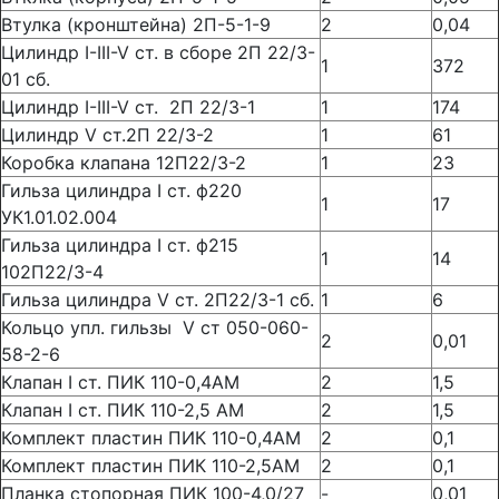
Втулка (кронштейна) 2П-5-1-9
2
0,04
Цилиндр I-III-V ст. в сборе 2П 22/3-
1
372
01 сб.
Цилиндр I-III-V ст. 2П 22/3-1
1
174
Цилиндр V ст.2П 22/3-2
1
61
Коробка клапана 12П22/3-2
1
23
Гильза цилиндра I ст. ф220
1
17
УК1.01.02.004
Гильза цилиндра I ст. ф215
1
14
102П22/3-4
Гильза цилиндра V ст. 2П22/3-1 сб.
1
6
Кольцо упл. гильзы V ст 050-060-
2
0,01
58-2-6
Клапан I ст. ПИК 110-0,4АМ
2
1,5
Клапан I ст. ПИК 110-2,5 АМ
2
1,5
Комплект пластин ПИК 110-0,4АМ
2
0,1
Комплект пластин ПИК 110-2,5АМ
2
0,1
Планка стопорная ПИК 100-4,0/27
-
0,01