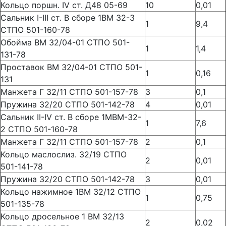
Кольцо поршн. IV ст. Д48 05-69
10
0,01
Сальник I-III ст. В сборе 1ВМ 32-3
1
9,4
СТПО 501-160-78
Обойма ВМ 32/04-01 СТПО 501-
1
1,4
131-78
Проставок ВМ 32/04-01 СТПО 501-
1
0,16
131
Манжета Г 32/11 СТПО 501-157-78
3
0,1
Пружина 32/20 СТПО 501-142-78
4
0,01
Сальник II-IV ст. В сборе 1МВМ-32-
1
7,6
2 СТПО 501-160-78
Манжета Г 32/11 СТПО 501-157-78
2
0,1
Кольцо маслослиз. 32/19 СТПО
2
0,01
501-141-78
Пружина 32/20 СТПО 501-142-78
3
0,01
Кольцо нажимное 1ВМ 32/12 СТПО
1
0,75
501-135-78
Кольцо дросельное 1 ВМ 32/13
2
0,02