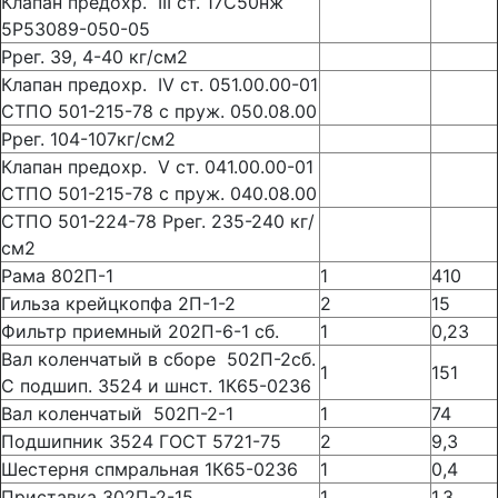
Клапан предохр. III ст. 17С50нж
5Р53089-050-05
Ррег. 39, 4-40 кг/см2
Клапан предохр. IV ст. 051.00.00-01
СТПО 501-215-78 с пруж. 050.08.00
Ррег. 104-107кг/см2
Клапан предохр. V ст. 041.00.00-01
СТПО 501-215-78 с пруж. 040.08.00
СТПО 501-224-78 Ррег. 235-240 кг/
см2
Рама 802П-1
1
410
Гильза крейцкопфа 2П-1-2
2
15
Фильтр приемный 202П-6-1 сб.
1
0,23
Вал коленчатый в сборе 502П-2сб.
1
151
С подшип. 3524 и шнст. 1К65-0236
Вал коленчатый 502П-2-1
1
74
Подшипник 3524 ГОСТ 5721-75
2
9,3
Шестерня спмральная 1К65-0236
1
0,4
Приставка 302П-2-15
1
1,3