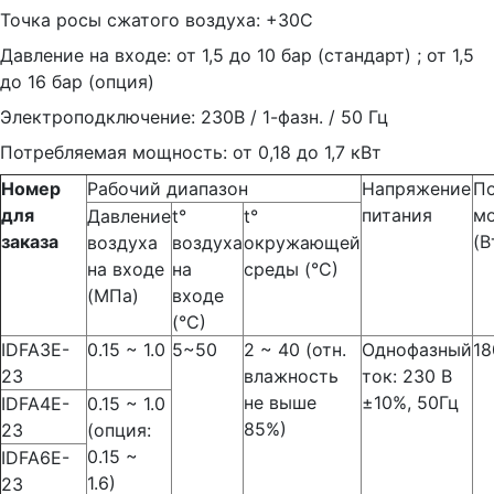
Точка росы сжатого воздуха: +30С
Давление на входе: от 1,5 до 10 бар (стандарт) ; от 1,5
до 16 бар (опция)
Электроподключение: 230В / 1-фазн. / 50 Гц
Потребляемая мощность: от 0,18 до 1,7 кВт
Номер
Рабочий диапазон
Напряжение
По
для
питания
м
Давление
t°
t°
заказа
(В
воздуха
воздуха
окружающей
на входе
на
среды (°С)
(МПа)
входе
(°С)
IDFA3E-
0.15 ~ 1.0
5~50
2 ~ 40 (отн.
Однофазный
18
23
влажность
ток: 230 В
не выше
±10%, 50Гц
IDFA4E-
0.15 ~ 1.0
85%)
23
(опция:
0.15 ~
IDFA6E-
1.6)
23