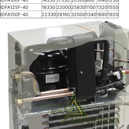
IDFA100F-40
14330
17330
20500
860
1040
1230
IDFA125F-40
18330
22000
25830
1100
1320
1550
IDFA150F-40
22330
28160
32000
1340
1690
1920