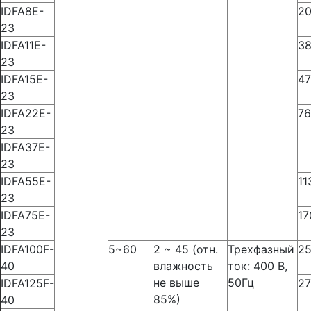
IDFA8E-
2
23
IDFA11E-
3
23
IDFA15E-
4
23
IDFA22E-
7
23
IDFA37E-
23
IDFA55E-
11
23
IDFA75E-
17
23
IDFA100F-
5~60
2 ~ 45 (отн.
Трехфазный
2
40
влажность
ток: 400 В,
не выше
50Гц
IDFA125F-
2
85%)
40