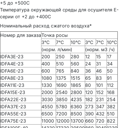
+5 до +500С
Температура окружающей среды для осушителя E-
серии от +2 до +400С
Номинальный расход сжатого воздуха*
Номер для заказа
Точка росы
3°С
7°С
10°С
3°С
7°С
10°С
(норм. л/мин)
(норм. м3 /ч)
IDFA3E-23
200
250
280
12
15
17
IDFA4E-23
400
510
560
24
31
34
IDFA6E-23
600
765
840
36
46
50
IDFA8E-23
1080
1375
1515
65
83
91
IDFA11E-23
1330
1690
1865
80
101
112
IDFA15E-23
2000
2540
2800
120
152
168
IDFA22E-23
3030
3850
4235
182
231
254
IDFA37E-23
4550
5780
6360
273
347
382
IDFA55E-23
6500
7200
8500
390
432
510
IDFA75E-23
11000
12000
13700
660
720
822