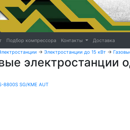
т
Подбор компрессора
Контакты
Доставка
Электростанции
->
Электростанции до 15 кВт
->
Газовы
вые электростанции о
S-8800S SG/KME AUT