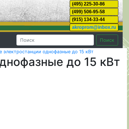
(495) 225-30-86
(499) 506-95-58
(915) 134-33-44
akroprom@inbox.ru
Поиск
е электростанции однофазные до 15 кВт
днофазные до 15 кВт