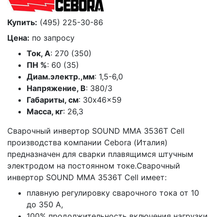
Купить:
(495) 225-30-86
Цена:
по запросу
Ток, А
: 270 (350)
ПН %
: 60 (35)
Диам.электр.,мм
: 1,5-6,0
Напряжение, В
: 380/3
Габариты, см
: 30x46x59
Масса, кг
: 26,3
Сварочный инвертор SOUND MMA 3536T Cell
производства компании Cebora (Италия)
предназначен для сварки плавящимся штучным
электродом на постоянном токе.Сварочный
инвертор SOUND MMA 3536T Cell имеет:
плавную регулировку сварочного тока от 10
до 350 А,
100% продолжительность включения нагрузки