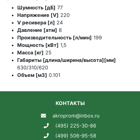
Шумность [дБ]
77
Напряжение [V]
220
V ресивера [л]
24
Давление [атм]
8
Производительность [л/мин]
199
Мощность [кВт]
1,5
Масса [кг]
25
Габариты [длина/ширина/высота][мм]
630/310/620
Объем [м3]
0.101
КОНТАКТЫ
akroprom@inbox.ru
(495) 225-30-86
(499) 506-95-58