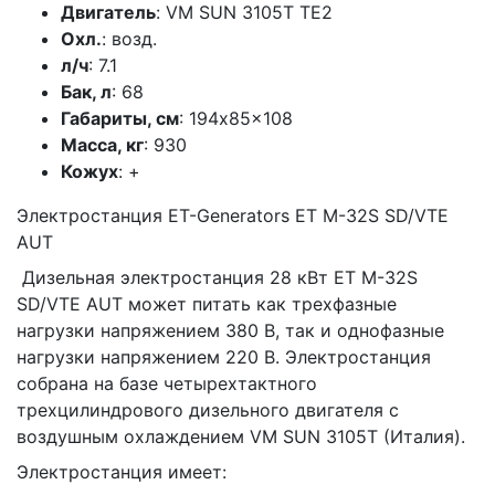
Двигатель
: VM SUN 3105T TE2
Охл.
: возд.
л/ч
: 7.1
Бак, л
: 68
Габариты, см
: 194x85x108
Масса, кг
: 930
Кожух
: +
Электростанция ET-Generators ET M-32S SD/VTE
AUT
Дизельная электростанция 28 кВт ET M-32S
SD/VTE AUT может питать как трехфазные
нагрузки напряжением 380 В, так и однофазные
нагрузки напряжением 220 В. Электростанция
собрана на базе четырехтактного
трехцилиндрового дизельного двигателя с
воздушным охлаждением VM SUN 3105T (Италия).
Электростанция имеет: