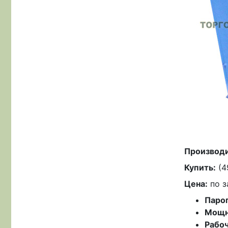
Производи
Купить:
(4
Цена:
по з
Пароп
Мощн
Рабоч