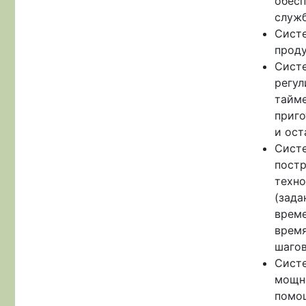
обесп
служ
Систе
проду
Систе
регул
тайме
приго
и ост
Систе
постр
техно
(зада
време
время
шагов
Систе
мощно
помощ