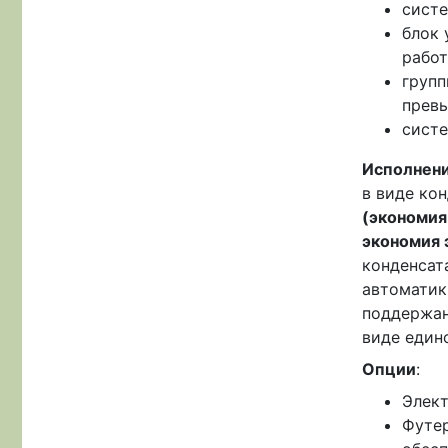
систе
блок 
работ
групп
превы
систе
Исполнен
в виде ко
(экономия
экономия 
конденсат
автоматик
поддержан
виде един
Опции
:
Элект
Футер