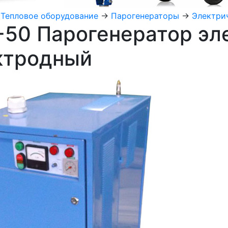
>
Тепловое оборудование
->
Парогенераторы
->
Электри
-50 Парогенератор эл
ктродный