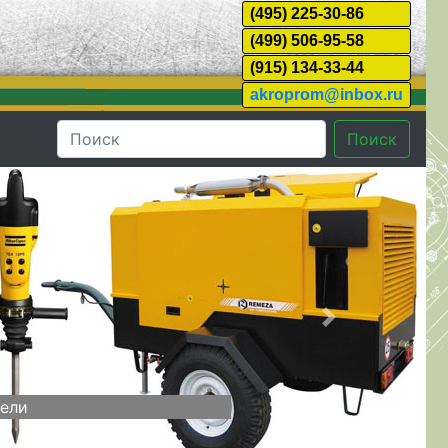
(495) 225-30-86
(499) 506-95-58
(915) 134-33-44
akroprom@inbox.ru
Поиск
Далее
ссоров
ры, усилители