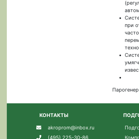
(регу
автом
Систе
при о
часто
перем
техно
Систе
умягч
извес
Парогенер
КОНТАКТЫ
ПОДГ
akroprom@inbox.ru
Подго
(495) 225-30-86
Комп