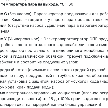
 температура пара на выходе, °С
: 160
ие С
(без насоса). Парогенератор предназначен для ра
ения. Комплектация как у парогенераторов поставляе
ния (отсуствие насоса). Давление пара в парогенерато
ения.
ие У
(Универсальное) - Электропарогенератор ЭПГ пред
работа как от центрального водоснабжения так и емк
рогенератор поставляется в виде единого моноблока
ской и гидравлической обвязкой, требует подключени
абжения и состоит из следующих узлов:
родный котел (съемные шасси с электродной группой,
ном по пару, продувочный патрубок с краном, обратны
ная установка с защитой насоса от «сухого» хода (на
о» хода, кран подачи воды);
ма электронного управления мощностью (плавное рег
производительности) от 25 до 100% производится пот
оллере тока на передней панели блока управления)