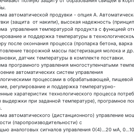
ечивают полную защиту от образования свищей в корп
бы.
ма автоматической продувки - опция А. Автоматическ
вки (защита от накипи), высокая надежность (принцип
ма управления температурой продукта с функцией отк
ирование и поддержка температуры в технологическом
ру после окончания процесса (пропарка бетона, варка
товление творожной массы пастеризация молока и др.
ановки, датчик температуры в комплекте поставки.
ма програмного управления многоступенчатыми темпе
оение автоматических систем управления
логическими процессами в обрабатывающей, пищевой
ние, регулирование и поддержка температурно-
нные харатеристик технологического процесса потре
 выдержки при заданной температуре), програмное по
.
ма автоматического (дистанционного) управление мощ
сти (паропроизводительности) с
ью аналоговых сигналов управления 0(4)…20 мА, 0…10