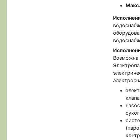
Макс.
Исполнен
водоснабж
оборудова
водоснабж
Исполнен
Возможна 
Электропа
электриче
электросн
элект
клапа
насос
сухог
систе
(паро
контр