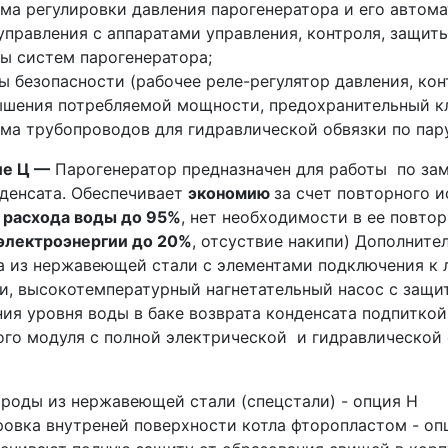
ма регулировки давления парогенератора и его автом
управления с аппаратами управления, контроля, защит
ы систем парогенератора;
ы безопасности (рабочее реле-регулятор давления, кон
шения потребляемой мощности, предохранительный кл
ма трубопроводов для гидравлической обвязки по пару
ие Ц —
Парогенератор предназначен для работы по зам
нденсата. Обеспечивает
экономию
за счет повторного 
 расхода воды до 95%
, нет необходимости в ее повтор
электроэнергии до 20%
, отсуствие накипи) Дополните
а из нержавеющей стали с элементами подключения к л
и, высокотемпературный нагнетательный насос с защит
ия уровня воды в баке возврата конденсата подпиткой
ого модуля с полной электрической и гидравлической 
роды из нержавеющей стали (спецстали) - опция Н
овка внутреней поверхности котла фторопластом - оп