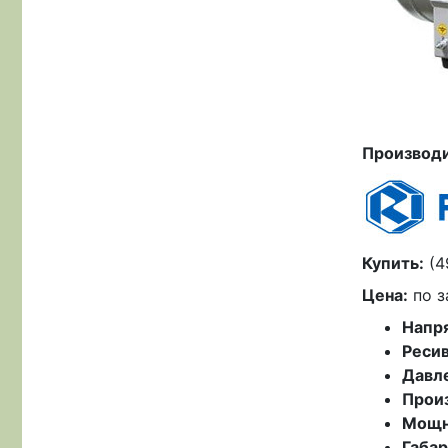
Производи
Купить:
(4
Цена:
по з
Напр
Ресив
Давле
Произ
Мощн
Габар