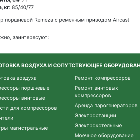
, кг
: 85/40/77
р поршневой Remeza с ременным приводом Aircast
ожно, заинтересуют:
ОТОВКА ВОЗДУХА И СОПУТСТВУЮЩЕЕ ОБОРУДОВА
товка воздуха
Ремонт компрессоров
рессоры поршневые
Ремонт винтовых
компрессоров
рессоры винтовые
Аренда парогенераторов
сти для компрессоров
Электростанции
ители
Электрокотельные
тры магистральные
Моечное оборудование