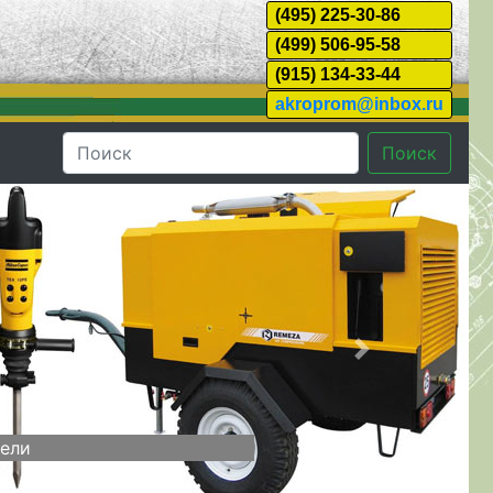
(495) 225-30-86
(499) 506-95-58
(915) 134-33-44
akroprom@inbox.ru
Поиск
Далее
тели