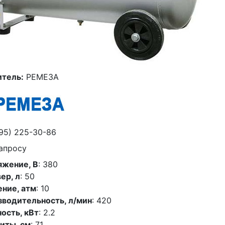
тель:
РЕМЕЗА
95) 225-30-86
апросу
яжение, В
: 380
ер, л
: 50
ние, атм
: 10
водительность, л/мин
: 420
ость, кВт
: 2.2
иты, см
: 71