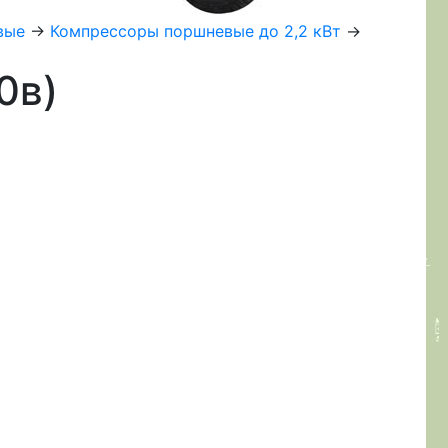
вые
->
Компрессоры поршневые до 2,2 кВт
->
0в)