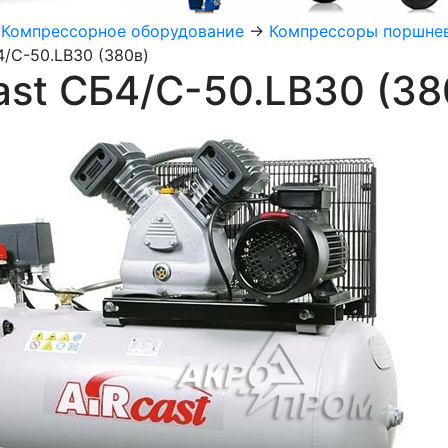
>
Компрессорное оборудование
->
Компрессоры поршне
4/С-50.LB30 (380в)
ast СБ4/С-50.LB30 (38