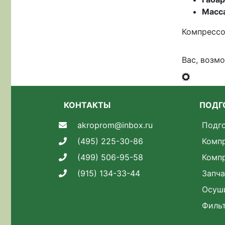
Масса
Компрессо
Вас, возм
КОНТАКТЫ
ПОДГ
akroprom@inbox.ru
Подго
(495) 225-30-86
Комп
(499) 506-95-58
Комп
(915) 134-33-44
Запча
Осуш
Филь