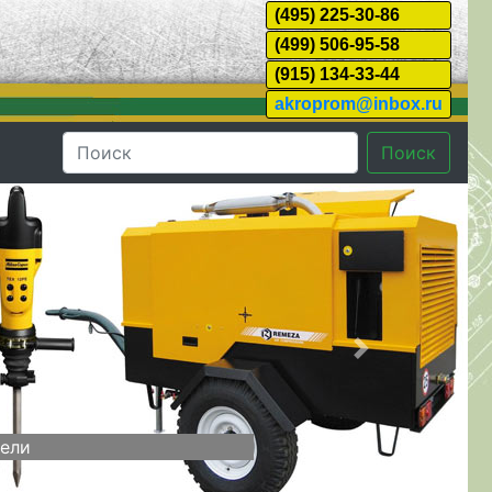
(495) 225-30-86
(499) 506-95-58
(915) 134-33-44
akroprom@inbox.ru
Поиск
Далее
тели